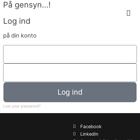
På gensyn...!
Gå
til
indholdet
Log ind
på din konto
Log ind
Lost your password?
Facebook
LinkedIn